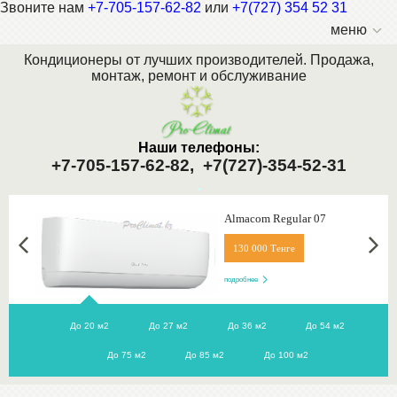
Звоните нам
+7-705-157-62-82
или
+7(727) 354 52 31
меню
Кондиционеры от лучших производителей. Продажа,
монтаж, ремонт и обслуживание
Наши телефоны:
+7-705-157-62-82,
+7(727)-354-52-31
.
Almacom Regular 07
130 000 Тенге
подробнее
До 20 м2
До 27 м2
До 36 м2
До 54 м2
До 75 м2
До 85 м2
До 100 м2