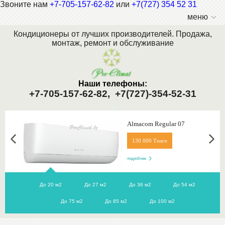
Звоните нам
+7-705-157-62-82
или
+7(727) 354 52 31
меню
Кондиционеры от лучших производителей. Продажа,
монтаж, ремонт и обслуживание
Наши телефоны:
+7-705-157-62-82,
+7(727)-354-52-31
.
Almacom Regular 07
130 000 Тенге
подробнее
До 20 м2
До 27 м2
До 36 м2
До 54 м2
До 75 м2
До 85 м2
До 100 м2