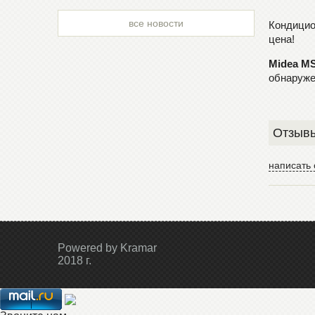
все новости
Кондицио
цена!
Midea M
обнаружен
Отзывы
написать 
Powered by Kramar
2018 г.