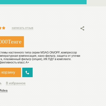
написать отзыв
000
Тенге
стемы настенного типа серии MSAG ON/OFF, компрессор
мпературная компенсация, нано-фильтр, защита от утечки
а, плазменный фильтр (опция), ИК ПДУ в комплекте.
фективность класс А+
в корзину
ь
В избранное
Midea