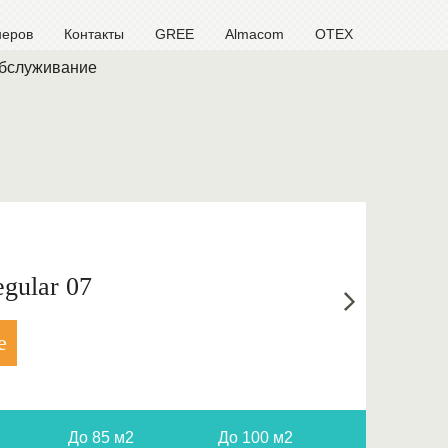
неров
Контакты
GREE
Almacom
OTEX
обслуживание
gular 07
е
До 85 м2
До 100 м2