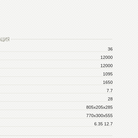
АЦИЯ
36
12000
12000
1095
1650
7.7
28
805x205x285
770x300x555
6.35 12.7