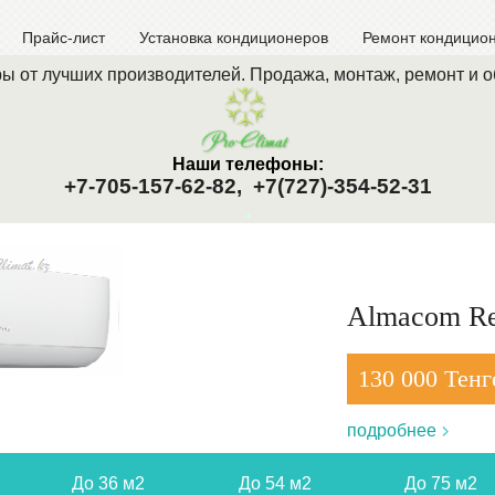
Прайс-лист
Установка кондиционеров
Ремонт кондицио
ы от лучших производителей. Продажа, монтаж, ремонт и 
Наши телефоны:
+7-705-157-62-82,
+7(727)-354-52-31
.
Almacom Re
130 000 Тенг
подробнее
До 36 м2
До 54 м2
До 75 м2