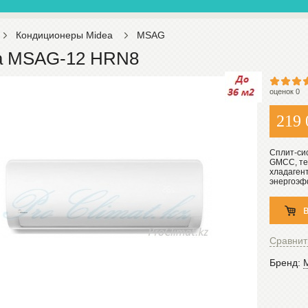
Кондиционеры Midea
MSAG
a MSAG-12 HRN8
оценок 0
219 
Cплит-си
GMCC, те
хладагент
энергоэф
Сравнит
Бренд: