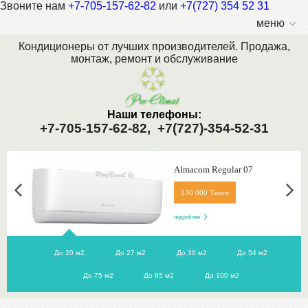
Звоните нам
+7-705-157-62-82
или
+7(727) 354 52 31
меню
Кондиционеры от лучших производителей. Продажа,
монтаж, ремонт и обслуживание
Наши телефоны:
+7-705-157-62-82,
+7(727)-354-52-31
.
Almacom Regular 07
130 000 Тенге
подробнее
До 20 м2
До 27 м2
До 36 м2
До 54 м2
До 75 м2
До 85 м2
До 100 м2