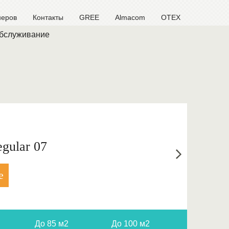
неров
Контакты
GREE
Almacom
OTEX
обслуживание
gular 07
е
До 85 м2
До 100 м2