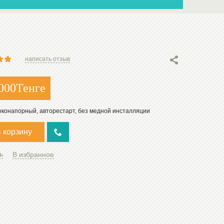
написать отзыв
000
Тенге
оконапорный, авторестарт, без медной инсталляции
в корзину
ь
В избранное