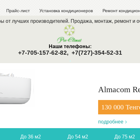
Прайс-лист
Установка кондиционеров
Ремонт кондицио
ы от лучших производителей. Продажа, монтаж, ремонт и 
Наши телефоны:
+7-705-157-62-82,
+7(727)-354-52-31
.
Almacom Re
130 000 Тенг
подробнее
До 36 м2
До 54 м2
До 75 м2