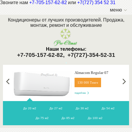
Звоните нам
+7-705-157-62-82
или
+7(727) 354 52 31
меню
Кондиционеры от лучших производителей. Продажа,
монтаж, ремонт и обслуживание
Наши телефоны:
+7-705-157-62-82,
+7(727)-354-52-31
.
Almacom Regular 07
130 000 Тенге
подробнее
До 20 м2
До 27 м2
До 36 м2
До 54 м2
До 75 м2
До 85 м2
До 100 м2