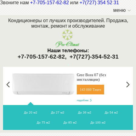
Звоните нам
+7-705-157-62-82
или
+7(727) 354 52 31
меню
Кондиционеры от лучших производителей. Продажа,
монтаж, ремонт и обслуживание
Наши телефоны:
+7-705-157-62-82,
+7(727)-354-52-31
.
Gree Bora 07 (без
инсталляции)
143 000 Тенге
подробнее
До 20 м2
До 27 м2
До 36 м2
До 54 м2
До 75 м2
До 85 м2
До 100 м2