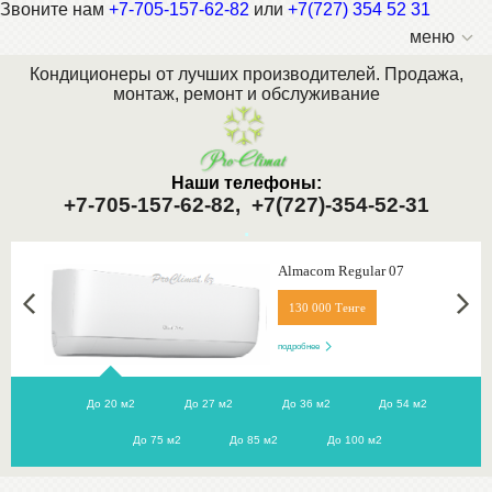
Звоните нам
+7-705-157-62-82
или
+7(727) 354 52 31
меню
Кондиционеры от лучших производителей. Продажа,
монтаж, ремонт и обслуживание
Наши телефоны:
+7-705-157-62-82,
+7(727)-354-52-31
.
Almacom Regular 07
130 000 Тенге
подробнее
До 20 м2
До 27 м2
До 36 м2
До 54 м2
До 75 м2
До 85 м2
До 100 м2