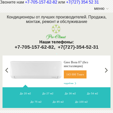
Звоните нам
+7-705-157-62-82
или
+7(727) 354 52 31
меню
Кондиционеры от лучших производителей. Продажа,
монтаж, ремонт и обслуживание
Наши телефоны:
+7-705-157-62-82,
+7(727)-354-52-31
.
Gree Bora 07 (без
инсталляции)
143 000 Тенге
подробнее
До 20 м2
До 27 м2
До 36 м2
До 54 м2
До 75 м2
До 85 м2
До 100 м2