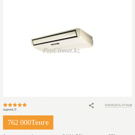
написать отзыв
оценок 0
762 000
Тенге