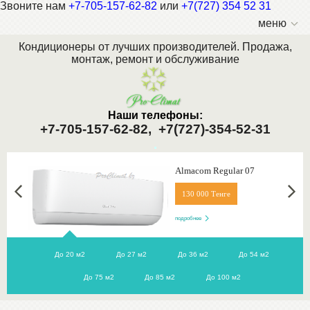
Звоните нам
+7-705-157-62-82
или
+7(727) 354 52 31
меню
Кондиционеры от лучших производителей. Продажа,
монтаж, ремонт и обслуживание
Наши телефоны:
+7-705-157-62-82,
+7(727)-354-52-31
.
Almacom Regular 07
130 000 Тенге
подробнее
До 20 м2
До 27 м2
До 36 м2
До 54 м2
До 75 м2
До 85 м2
До 100 м2