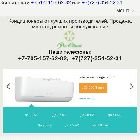
Звоните нам
+7-705-157-62-82
или
+7(727) 354 52 31
меню
Кондиционеры от лучших производителей. Продажа,
монтаж, ремонт и обслуживание
Наши телефоны:
+7-705-157-62-82,
+7(727)-354-52-31
.
Almacom Regular 07
130 000 Тенге
подробнее
До 20 м2
До 27 м2
До 36 м2
До 54 м2
До 75 м2
До 85 м2
До 100 м2