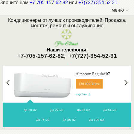
Звоните нам
+7-705-157-62-82
или
+7(727) 354 52 31
меню
Кондиционеры от лучших производителей. Продажа,
монтаж, ремонт и обслуживание
Наши телефоны:
+7-705-157-62-82,
+7(727)-354-52-31
.
Almacom Regular 07
130 000 Тенге
подробнее
До 20 м2
До 27 м2
До 36 м2
До 54 м2
До 75 м2
До 85 м2
До 100 м2