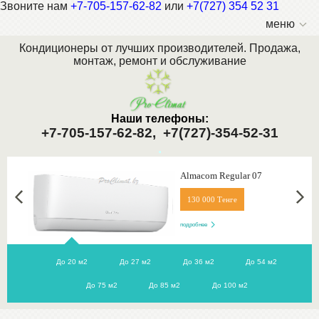
Звоните нам
+7-705-157-62-82
или
+7(727) 354 52 31
меню
Кондиционеры от лучших производителей. Продажа,
монтаж, ремонт и обслуживание
Наши телефоны:
+7-705-157-62-82,
+7(727)-354-52-31
.
Almacom Regular 07
130 000 Тенге
подробнее
До 20 м2
До 27 м2
До 36 м2
До 54 м2
До 75 м2
До 85 м2
До 100 м2