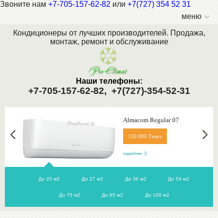
Звоните нам
+7-705-157-62-82
или
+7(727) 354 52 31
меню
Кондиционеры от лучших производителей. Продажа,
монтаж, ремонт и обслуживание
Наши телефоны:
+7-705-157-62-82,
+7(727)-354-52-31
.
Almacom Regular 07
130 000 Тенге
подробнее
До 20 м2
До 27 м2
До 36 м2
До 54 м2
До 75 м2
До 85 м2
До 100 м2