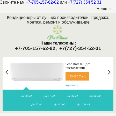
Звоните нам
+7-705-157-62-82
или
+7(727) 354 52 31
меню
Кондиционеры от лучших производителей. Продажа,
монтаж, ремонт и обслуживание
Наши телефоны:
+7-705-157-62-82,
+7(727)-354-52-31
.
Gree Bora 07 (без
инсталляции)
143 000 Тенге
подробнее
До 20 м2
До 27 м2
До 36 м2
До 54 м2
До 75 м2
До 85 м2
До 100 м2