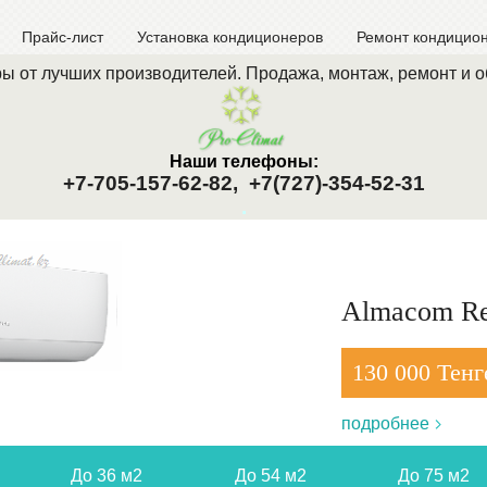
Прайс-лист
Установка кондиционеров
Ремонт кондицио
ы от лучших производителей. Продажа, монтаж, ремонт и 
Наши телефоны:
+7-705-157-62-82,
+7(727)-354-52-31
.
Almacom Re
130 000 Тенг
подробнее
До 36 м2
До 54 м2
До 75 м2