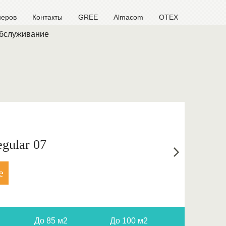
неров
Контакты
GREE
Almacom
OTEX
обслуживание
gular 07
е
До 85 м2
До 100 м2