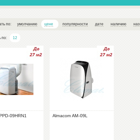
ать по:
умолчанию
цене
популярности
дате
наличию
наз
ь по:
12
MPPD-09HRN1
Almacom AM-09L