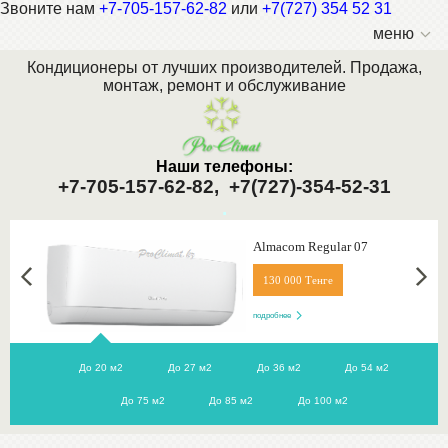
Звоните нам
+7-705-157-62-82
или
+7(727) 354 52 31
меню
Кондиционеры от лучших производителей. Продажа,
монтаж, ремонт и обслуживание
Наши телефоны:
+7-705-157-62-82,
+7(727)-354-52-31
.
Almacom Regular 07
130 000 Тенге
подробнее
До 20 м2
До 27 м2
До 36 м2
До 54 м2
До 75 м2
До 85 м2
До 100 м2