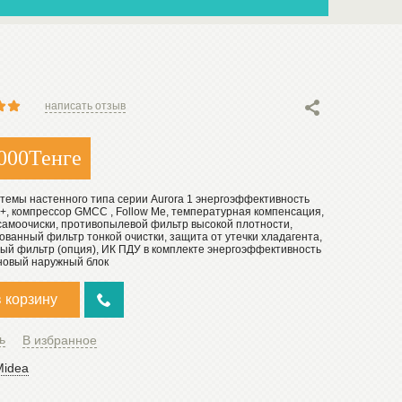
написать отзыв
000
Тенге
темы настенного типа серии Aurora 1 энергоэффективность
+, компрессор GMCC , Follow Me, температурная компенсация,
самоочиски, противопылевой фильтр высокой плотности,
ванный фильтр тонкой очистки, защита от утечки хладагента,
ый фильтр (опция), ИК ПДУ в комплекте энергоэффективность
 новый наружный блок
в корзину
ь
В избранное
Midea