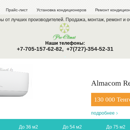
Прайс-лист
Установка кондиционеров
Ремонт кондицио
ы от лучших производителей. Продажа, монтаж, ремонт и 
Наши телефоны:
+7-705-157-62-82,
+7(727)-354-52-31
.
Almacom Re
130 000 Тенг
подробнее
До 36 м2
До 54 м2
До 75 м2