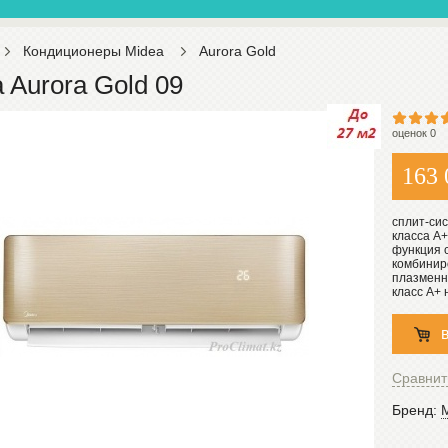
Кондиционеры Midea
Aurora Gold
 Aurora Gold 09
оценок 0
163 
сплит-сис
класса А+
функция 
комбиниро
плазменн
класс А+
Сравнит
Бренд: