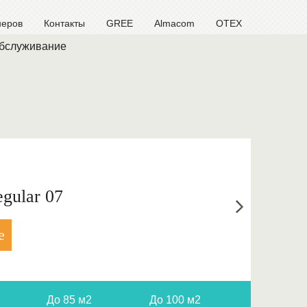
неров
Контакты
GREE
Almacom
OTEX
обслуживание
gular 07
е
До 85 м2
До 100 м2